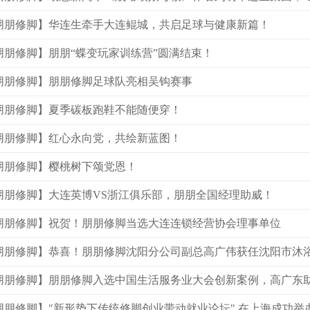
心文化
朋朋修脚】华连生牵手大连鲲城，共启足球与健康新篇！
朋朋修脚】朋朋“蝶变玩家训练营”圆满结束！
朋朋修脚】朋朋修脚足球队亮相吴钩赛事
朋朋修脚】夏季碳板跑鞋不能随便穿！
朋朋修脚】红心永向党，共绘新蓝图！
朋朋修脚】樱桃树下颂党恩！
朋朋修脚】大连英博VS浙江俱乐部，朋朋全国经理助威！
朋朋修脚】祝贺！朋朋修脚当选大连连锁经营协会理事单位
朋朋修脚】恭喜！朋朋修脚沈阳分公司副总高广伟获任沈阳市沐
朋朋修脚】朋朋修脚入选中国生活服务业大会创新案例，高广东
朋朋修脚】"新形势下传统修脚创业带动就业论坛" 在上海成功举