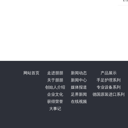
网站首页
走进朋朋
新闻动态
产品展示
关于朋朋
新闻中心
手足护理系列
创始人介绍
媒体报道
专业设备系列
企业文化
足界新闻
德国原装进口系列
获得荣誉
在线视频
大事记