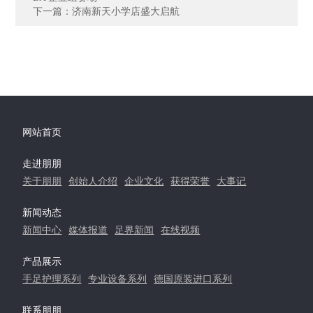
下一篇：济南新天小学店盛大启航
网站首页
走进朋朋
关于朋朋
创始人介绍
企业文化
获得荣誉
大事记
新闻动态
新闻中心
媒体报道
足界新闻
在线视频
产品展示
手足护理系列
专业设备系列
德国原装进口系列
联系朋朋