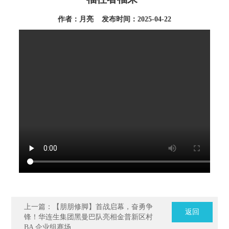
作者：月亮 发布时间：2025-04-22
上一篇：【朋朋修脚】首战启幕，奋勇争
返回
锋！华连生集团黑曼巴队亮相金普新区村
BA 企业组赛场