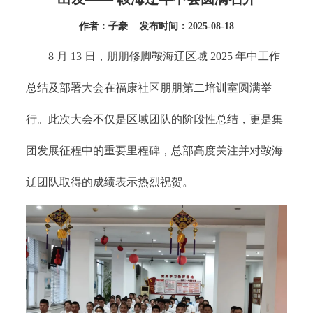
作者：子豪 发布时间：2025-08-18
8 月 13 日，朋朋修脚鞍海辽区域 2025 年中工作
总结及部署大会在福康社区朋朋第二培训室圆满举
行。此次大会不仅是区域团队的阶段性总结，更是集
团发展征程中的重要里程碑，总部高度关注并对鞍海
辽团队取得的成绩表示热烈祝贺。