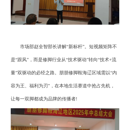
市场部赵全智部长讲解“新标杆”。短视频矩阵不
是“跟风”，而是修脚行业从“技术驱动”转向“技术+流
量”双驱动的必经之路。朋朋修脚鞍海辽区域需以“内
容为王、福利为刃”，在本地生活赛道中抢占先机，
让每一双脚都成为品牌的传播者!