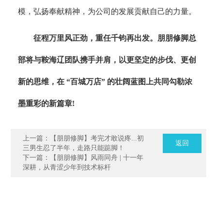
模，弘扬奉献精神，为公司的发展贡献自己的力量。
征程万里风正劲，重任千钧再出发。朋朋修脚总
部将与鞍海辽团队携手并肩，以更坚定的步伐、更创
新的思维，在 “百城万店” 的壮阔蓝图上共同勾勒浓
墨重彩的新篇章!
上一篇：【朋朋修脚】考完才敢说疼...初
返回
三男生忍了半年，走路只能踮脚！
下一篇：【朋朋修脚】风雨同舟 | 十一年
深耕，从青涩少年到技术标杆