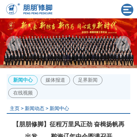
新闻中心
媒体报道
足界新闻
在线视频
主页
>
新闻动态
>
新闻中心
【朋朋修脚】征程万里风正劲 奋楫扬帆再
出发—— 鞍海辽年中会圆满召开