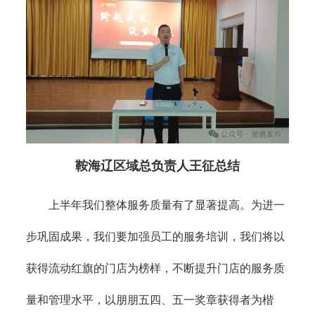
鞍海辽区域总负责人王征总结
上半年我们整体服务质量有了显著提高。为进一
步巩固成果，我们要加强员工的服务培训，我们将以
获得流动红旗的门店为榜样，不断提升门店的服务质
量和管理水平，以朋朋五四、五一奖章获得者为楷