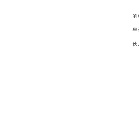
的
早
伙