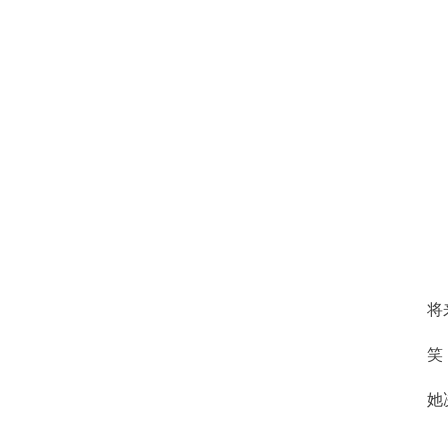
将
笑
她