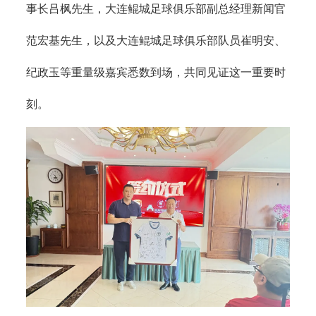
事长吕枫先生，大连鲲城足球俱乐部副总经理新闻官
范宏基先生，以及大连鲲城足球俱乐部队员崔明安、
纪政玉等重量级嘉宾悉数到场，共同见证这一重要时
刻。