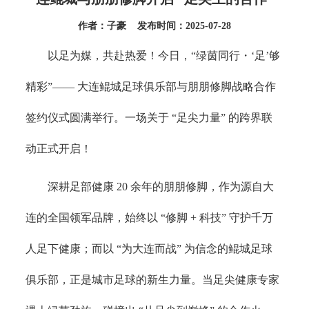
作者：子豪 发布时间：2025-07-28
以足为媒，共赴热爱！今日，“绿茵同行・‘足’够
精彩”—— 大连鲲城足球俱乐部与朋朋修脚战略合作
签约仪式圆满举行。一场关于 “足尖力量” 的跨界联
动正式开启！
深耕足部健康 20 余年的朋朋修脚，作为源自大
连的全国领军品牌，始终以 “修脚 + 科技” 守护千万
人足下健康；而以 “为大连而战” 为信念的鲲城足球
俱乐部，正是城市足球的新生力量。当足尖健康专家