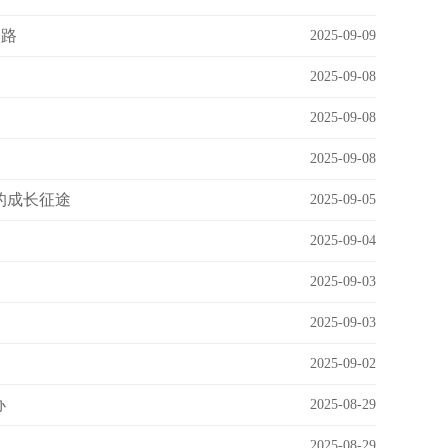
之路
2025-09-09
2025-09-08
2025-09-08
2025-09-08
 的成长征途
2025-09-05
2025-09-04
2025-09-03
2025-09-03
2025-09-02
办
2025-08-29
2025-08-29