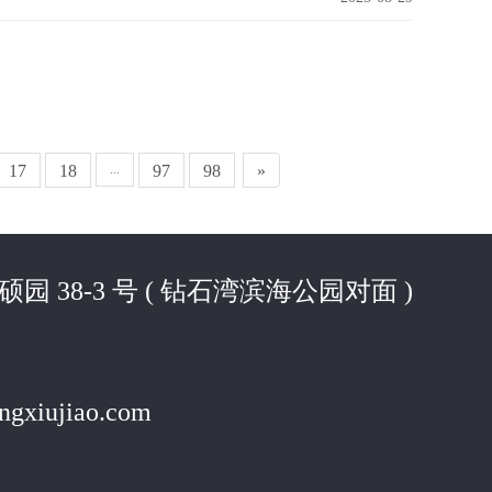
17
18
...
97
98
»
 38-3 号 ( 钻石湾滨海公园对面 )
ngxiujiao.com